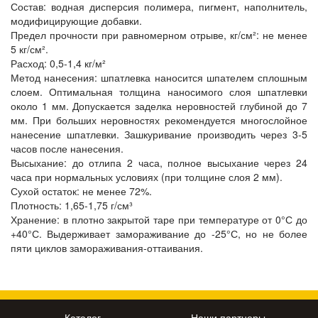
Состав: водная дисперсия полимера, пигмент, наполнитель,
модифицирующие добавки.
Предел прочности при равномерном отрыве, кг/см²: не менее
5 кг/см².
Расход: 0,5-1,4 кг/м²
Метод нанесения: шпатлевка наносится шпателем сплошным
слоем. Оптимальная толщина наносимого слоя шпатлевки
около 1 мм. Допускается заделка неровностей глубиной до 7
мм. При больших неровностях рекомендуется многослойное
нанесение шпатлевки. Зашкуривание производить через 3-5
часов после нанесения.
Высыхание: до отлипа 2 часа, полное высыхание через 24
часа при нормальных условиях (при толщине слоя 2 мм).
Сухой остаток: не менее 72%.
Плотность: 1,65-1,75 г/см³
Хранение: в плотно закрытой таре при температуре от 0°С до
+40°С. Выдерживает замораживание до -25°С, но не более
пяти циклов замораживания-оттаивания.
Каталог
Наши партнеры