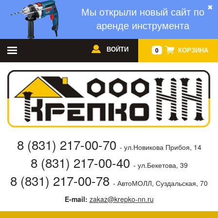
✖
Мы открыли новый сайт по
аренде инструмента
ВОЙТИ
КОРЗИНА
0
8 (831) 217-00-70
- ул.Новикова Прибоя, 14
8 (831) 217-00-40
- ул.Бекетова, 39
8 (831) 217-00-78
- АвтоМОЛЛ, Суздальская, 70
E-mail:
zakaz@krepko-nn.ru