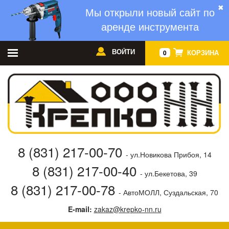
✖
Мы открыли новый сайт по
аренде инструмента
ВОЙТИ
КОРЗИНА
0
8 (831) 217-00-70
- ул.Новикова Прибоя, 14
8 (831) 217-00-40
- ул.Бекетова, 39
8 (831) 217-00-78
- АвтоМОЛЛ, Суздальская, 70
E-mail:
zakaz@krepko-nn.ru