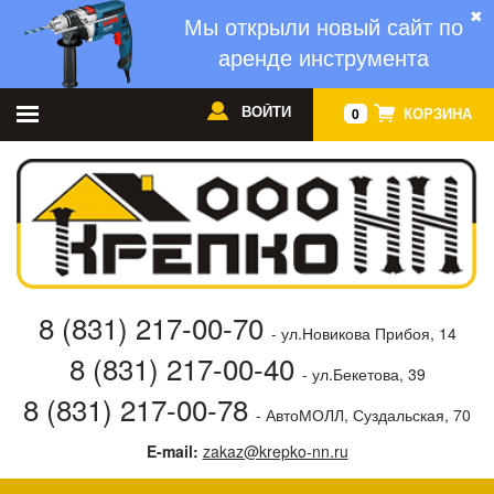
✖
Мы открыли новый сайт по
аренде инструмента
ВОЙТИ
КОРЗИНА
0
8 (831) 217-00-70
- ул.Новикова Прибоя, 14
8 (831) 217-00-40
- ул.Бекетова, 39
8 (831) 217-00-78
- АвтоМОЛЛ, Суздальская, 70
E-mail:
zakaz@krepko-nn.ru