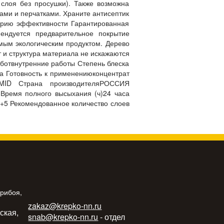
 слоя без просушки). Также возможна
ами и перчатками. Храните антисептик
горию эффективности Гарантированная
ендуется предварительное покрытие
емым экологическим продуктом. Дерево
 и структура материала не искажаются
аботвнутренние работы Степень блеска
а Готовность к применениюконцентрат
OMID Страна производителяРОССИЯ
 Время полного высыхания (ч)24 часа
 +5 Рекомендованное количество слоев
Прибоя,
zakaz@krepko-nn.ru
ьская,
snab@krepko-nn.ru
- отдел