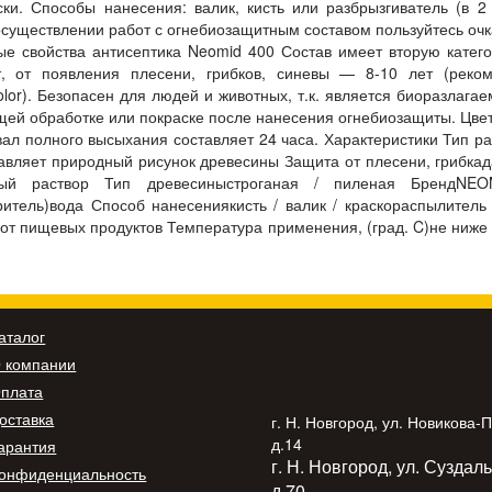
ски. Способы нанесения: валик, кисть или разбрызгиватель (в 2
существлении работ с огнебиозащитным составом пользуйтесь очк
ые свойства антисептика Neomid 400 Состав имеет вторую кате
 от появления плесени, грибков, синевы — 8-10 лет (реком
or). Безопасен для людей и животных, т.к. является биоразлага
ей обработке или покраске после нанесения огнебиозащиты. Цвет
вал полного высыхания составляет 24 часа. Характеристики Тип р
авляет природный рисунок древесины Защита от плесени, грибкад
одный раствор Тип древесиныстроганая / пиленая БрендNE
ритель)вода Способ нанесениякисть / валик / краскораспылитель
от пищевых продуктов Температура применения, (град. C)не ниже
аталог
 компании
плата
оставка
г. Н. Новгород, ул. Новикова-
д.14
арантия
г. Н. Новгород, ул. Суздал
онфиденциальность
д.70