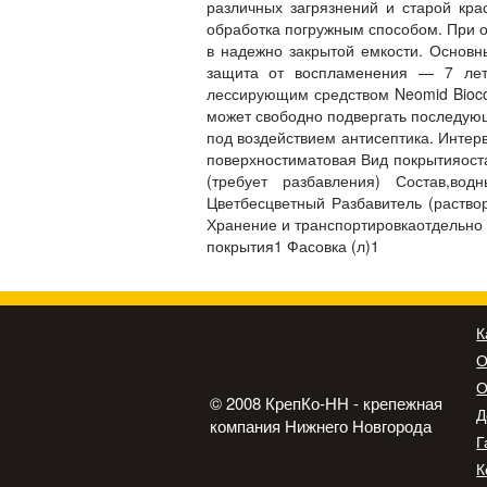
различных загрязнений и старой кра
обработка погружным способом. При о
в надежно закрытой емкости. Основн
защита от воспламенения — 7 лет,
лессирующим средством Neomid Biocol
может свободно подвергать последующ
под воздействием антисептика. Интер
поверхностиматовая Вид покрытияост
(требует разбавления) Состав,в
Цветбесцветный Разбавитель (раство
Хранение и транспортировкаотдельно 
покрытия1 Фасовка (л)1
К
О
О
© 2008 КрепКо-НН - крепежная
Д
компания Нижнего Новгорода
Г
К