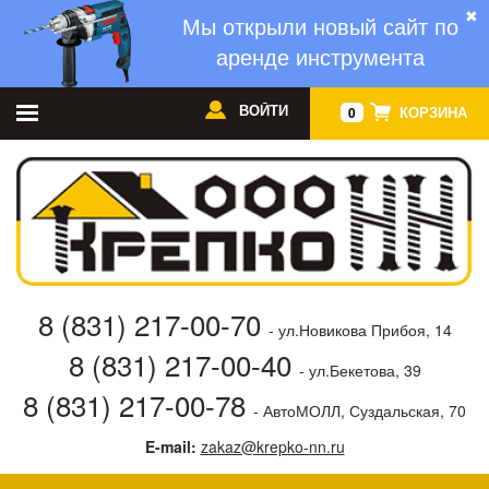
✖
Мы открыли новый сайт по
аренде инструмента
ВОЙТИ
КОРЗИНА
0
8 (831) 217-00-70
- ул.Новикова Прибоя, 14
8 (831) 217-00-40
- ул.Бекетова, 39
8 (831) 217-00-78
- АвтоМОЛЛ, Суздальская, 70
E-mail:
zakaz@krepko-nn.ru