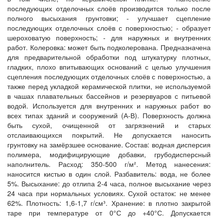
последующих отделочных слоёв производится только после
полного высыхания грунтовки; - улучшает сцепление
последующих отделочных слоёв с поверхностью; - образует
шероховатую поверхность; - для наружных и внутренних
работ. Колеровка: может быть подколерована. Предназначена
для предварительной обработки под штукатурку плотных,
гладких, плохо впитывающих оснований с целью улучшения
сцепления последующих отделочных слоёв с поверхностью, а
также перед укладкой керамической плитки, не используемой
в чашах плавательных бассейнов и резервуаров с питьевой
водой. Используется для внутренних и наружных работ во
всех типах зданий и сооружений (А-В). Поверхность должна
быть сухой, очищенной от загрязнений и старых
отслаивающихся покрытий. Не допускается наносить
грунтовку на замёрзшее основание. Состав: водная дисперсия
полимера, модифицирующие добавки, грубодисперсный
наполнитель. Расход: 350-500 г/м². Метод нанесения:
наносится кистью в один слой. Разбавитель: вода, не более
5%. Высыхание: до отлипа 2-4 часа, полное высыхание через
24 часа при нормальных условиях. Сухой остаток: не менее
62%. Плотность: 1,6-1,7 г/см³. Хранение: в плотно закрытой
таре при температуре от 0°С до +40°С. Допускается