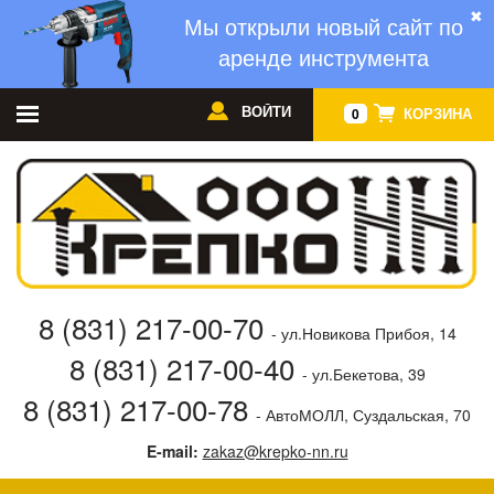
✖
Мы открыли новый сайт по
аренде инструмента
ВОЙТИ
КОРЗИНА
0
8 (831) 217-00-70
- ул.Новикова Прибоя, 14
8 (831) 217-00-40
- ул.Бекетова, 39
8 (831) 217-00-78
- АвтоМОЛЛ, Суздальская, 70
E-mail:
zakaz@krepko-nn.ru