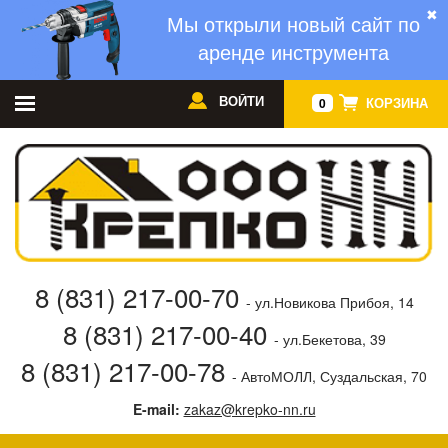
✖
Мы открыли новый сайт по
аренде инструмента
ВОЙТИ
КОРЗИНА
0
8 (831) 217-00-70
- ул.Новикова Прибоя, 14
8 (831) 217-00-40
- ул.Бекетова, 39
8 (831) 217-00-78
- АвтоМОЛЛ, Суздальская, 70
E-mail:
zakaz@krepko-nn.ru