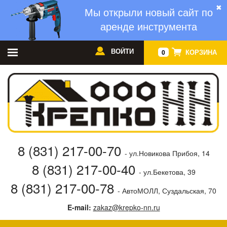
✖
Мы открыли новый сайт по
аренде инструмента
ВОЙТИ
КОРЗИНА
0
8 (831) 217-00-70
- ул.Новикова Прибоя, 14
8 (831) 217-00-40
- ул.Бекетова, 39
8 (831) 217-00-78
- АвтоМОЛЛ, Суздальская, 70
E-mail:
zakaz@krepko-nn.ru