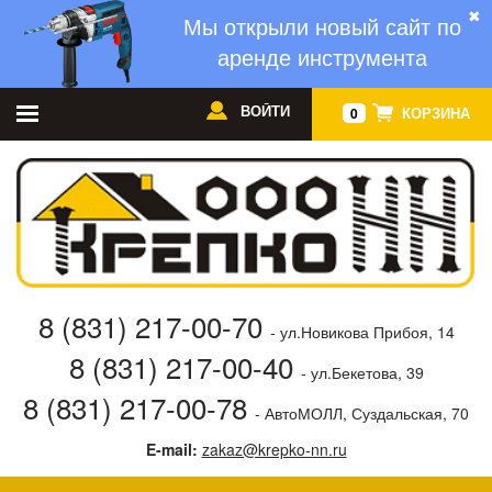
✖
Мы открыли новый сайт по
аренде инструмента
ВОЙТИ
КОРЗИНА
0
8 (831) 217-00-70
- ул.Новикова Прибоя, 14
8 (831) 217-00-40
- ул.Бекетова, 39
8 (831) 217-00-78
- АвтоМОЛЛ, Суздальская, 70
E-mail:
zakaz@krepko-nn.ru