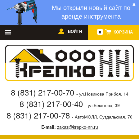
✖
Мы открыли новый сайт по
аренде инструмента
ВОЙТИ
КОРЗИНА
0
8 (831) 217-00-70
- ул.Новикова Прибоя, 14
8 (831) 217-00-40
- ул.Бекетова, 39
8 (831) 217-00-78
- АвтоМОЛЛ, Суздальская, 70
E-mail:
zakaz@krepko-nn.ru