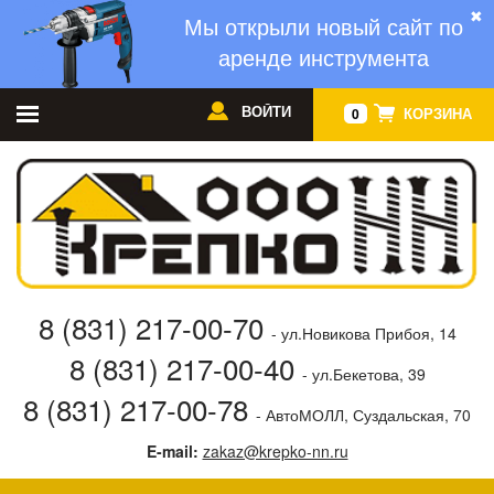
✖
Мы открыли новый сайт по
аренде инструмента
ВОЙТИ
КОРЗИНА
0
8 (831) 217-00-70
- ул.Новикова Прибоя, 14
8 (831) 217-00-40
- ул.Бекетова, 39
8 (831) 217-00-78
- АвтоМОЛЛ, Суздальская, 70
E-mail:
zakaz@krepko-nn.ru