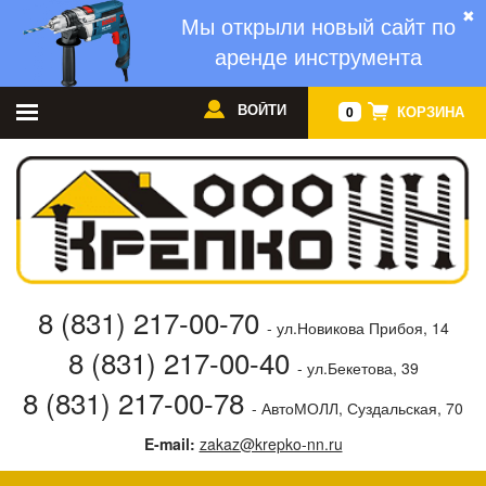
✖
Мы открыли новый сайт по
аренде инструмента
ВОЙТИ
КОРЗИНА
0
8 (831) 217-00-70
- ул.Новикова Прибоя, 14
8 (831) 217-00-40
- ул.Бекетова, 39
8 (831) 217-00-78
- АвтоМОЛЛ, Суздальская, 70
E-mail:
zakaz@krepko-nn.ru