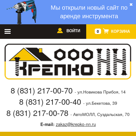
✖
Мы открыли новый сайт по
аренде инструмента
ВОЙТИ
КОРЗИНА
0
8 (831) 217-00-70
- ул.Новикова Прибоя, 14
8 (831) 217-00-40
- ул.Бекетова, 39
8 (831) 217-00-78
- АвтоМОЛЛ, Суздальская, 70
E-mail:
zakaz@krepko-nn.ru