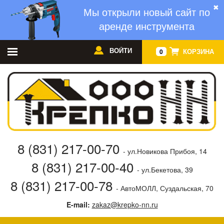
✖
Мы открыли новый сайт по
аренде инструмента
ВОЙТИ
КОРЗИНА
0
8 (831) 217-00-70
- ул.Новикова Прибоя, 14
8 (831) 217-00-40
- ул.Бекетова, 39
8 (831) 217-00-78
- АвтоМОЛЛ, Суздальская, 70
E-mail:
zakaz@krepko-nn.ru