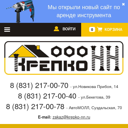
✖
Мы открыли новый сайт по
аренде инструмента
ВОЙТИ
КОРЗИНА
0
8 (831) 217-00-70
- ул.Новикова Прибоя, 14
8 (831) 217-00-40
- ул.Бекетова, 39
8 (831) 217-00-78
- АвтоМОЛЛ, Суздальская, 70
E-mail:
zakaz@krepko-nn.ru