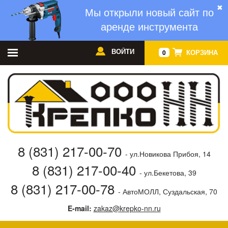
✖
Мы открыли новый сайт по
аренде инструмента
ВОЙТИ
КОРЗИНА
0
8 (831) 217-00-70
- ул.Новикова Прибоя, 14
8 (831) 217-00-40
- ул.Бекетова, 39
8 (831) 217-00-78
- АвтоМОЛЛ, Суздальская, 70
E-mail:
zakaz@krepko-nn.ru