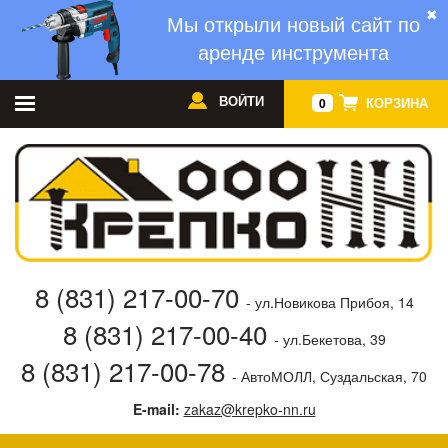
✖
Мы открыли новый сайт по
аренде инструмента
ВОЙТИ
КОРЗИНА
0
8 (831) 217-00-70
- ул.Новикова Прибоя, 14
8 (831) 217-00-40
- ул.Бекетова, 39
8 (831) 217-00-78
- АвтоМОЛЛ, Суздальская, 70
E-mail:
zakaz@krepko-nn.ru