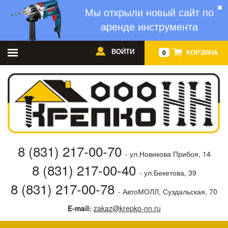
✖
Мы открыли новый сайт по
аренде инструмента
ВОЙТИ
КОРЗИНА
0
8 (831) 217-00-70
- ул.Новикова Прибоя, 14
8 (831) 217-00-40
- ул.Бекетова, 39
8 (831) 217-00-78
- АвтоМОЛЛ, Суздальская, 70
E-mail:
zakaz@krepko-nn.ru