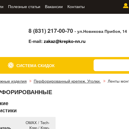
ти
Полезные статьи
Вакансии
Контакты
8 (831) 217-00-70
- ул.Новикова Прибоя, 14
E-mail:
zakaz@krepko-nn.ru
СИСТЕМА СКИДОК
жные изделия
Перфорированный крепеж. Уголки.
Ленты мон
РФОРИРОВАННЫЕ
кие
истики
OMAX / Tech-
итель
Krep / Krep-