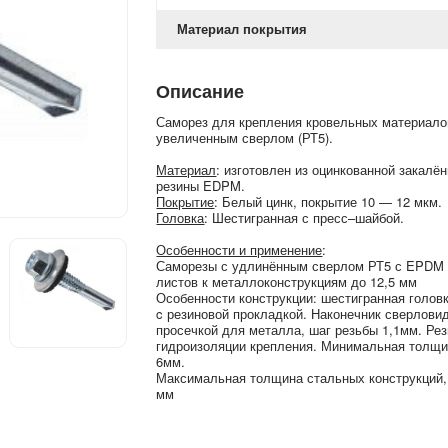
Материал покрытия
Описание
Саморез для крепления кровельных материало
увеличенным сверлом (РТ5).
Материал
: изготовлен из оцинкованной закалё
резины EDPM.
Покрытие
: Белый цинк, покрытие 10 — 12 мкм.
Головка
: Шестигранная с пресс–шайбой.
Особенности и применение
:
Саморезы с удлинённым сверлом РТ5 с EPDM 
листов к металлоконструкциям до 12,5 мм
Особенности конструкции: шестигранная голов
c резиновой прокладкой. Наконечник сверлови
просечкой для металла, шаг резьбы 1,1мм. Ре
гидроизоляции крепления. Минимальная толщи
6мм.
Максимальная толщина стальных конструкций, 
мм