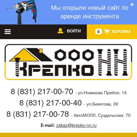
✖
Мы открыли новый сайт по
аренде инструмента
ВОЙТИ
КОРЗИНА
0
8 (831) 217-00-70
- ул.Новикова Прибоя, 14
8 (831) 217-00-40
- ул.Бекетова, 39
8 (831) 217-00-78
- АвтоМОЛЛ, Суздальская, 70
E-mail:
zakaz@krepko-nn.ru