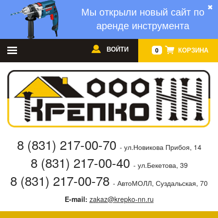
✖
Мы открыли новый сайт по
аренде инструмента
ВОЙТИ
КОРЗИНА
0
8 (831) 217-00-70
- ул.Новикова Прибоя, 14
8 (831) 217-00-40
- ул.Бекетова, 39
8 (831) 217-00-78
- АвтоМОЛЛ, Суздальская, 70
E-mail:
zakaz@krepko-nn.ru