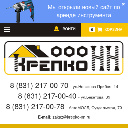
✖
Мы открыли новый сайт по
аренде инструмента
ВОЙТИ
КОРЗИНА
0
8 (831) 217-00-70
- ул.Новикова Прибоя, 14
8 (831) 217-00-40
- ул.Бекетова, 39
8 (831) 217-00-78
- АвтоМОЛЛ, Суздальская, 70
E-mail:
zakaz@krepko-nn.ru