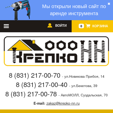
✖
Мы открыли новый сайт по
аренде инструмента
ВОЙТИ
КОРЗИНА
0
8 (831) 217-00-70
- ул.Новикова Прибоя, 14
8 (831) 217-00-40
- ул.Бекетова, 39
8 (831) 217-00-78
- АвтоМОЛЛ, Суздальская, 70
E-mail:
zakaz@krepko-nn.ru