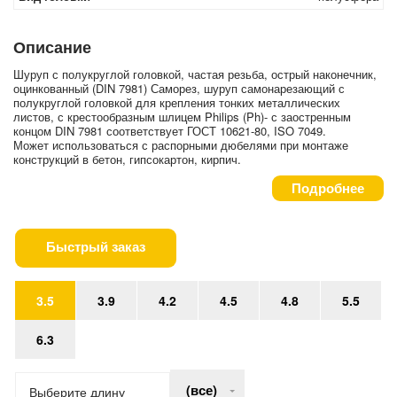
Описание
Шуруп с полукруглой головкой, частая резьба, острый наконечник,
оцинкованный (DIN 7981) Саморез, шуруп самонарезающий с
полукруглой головкой для крепления тонких металлических
листов, с крестообразным шлицем Philips (Ph)- с заостренным
концом DIN 7981 соответствует ГОСТ 10621-80, ISO 7049.
Может использоваться с распорными дюбелями при монтаже
конструкций в бетон, гипсокартон, кирпич.
Подробнее
Быстрый заказ
3.5
3.9
4.2
4.5
4.8
5.5
6.3
(все)
Выберите длину