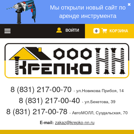
✖
Мы открыли новый сайт по
аренде инструмента
ВОЙТИ
КОРЗИНА
0
8 (831) 217-00-70
- ул.Новикова Прибоя, 14
8 (831) 217-00-40
- ул.Бекетова, 39
8 (831) 217-00-78
- АвтоМОЛЛ, Суздальская, 70
E-mail:
zakaz@krepko-nn.ru