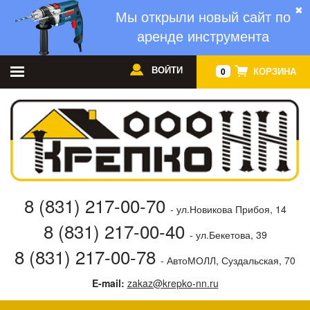
✖
Мы открыли новый сайт по
аренде инструмента
ВОЙТИ
КОРЗИНА
0
8 (831) 217-00-70
- ул.Новикова Прибоя, 14
8 (831) 217-00-40
- ул.Бекетова, 39
8 (831) 217-00-78
- АвтоМОЛЛ, Суздальская, 70
E-mail:
zakaz@krepko-nn.ru