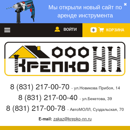
✖
Мы открыли новый сайт по
аренде инструмента
ВОЙТИ
КОРЗИНА
0
8 (831) 217-00-70
- ул.Новикова Прибоя, 14
8 (831) 217-00-40
- ул.Бекетова, 39
8 (831) 217-00-78
- АвтоМОЛЛ, Суздальская, 70
E-mail:
zakaz@krepko-nn.ru