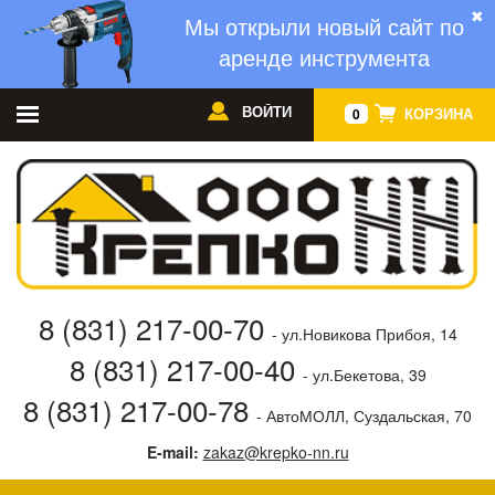
✖
Мы открыли новый сайт по
аренде инструмента
ВОЙТИ
КОРЗИНА
0
8 (831) 217-00-70
- ул.Новикова Прибоя, 14
8 (831) 217-00-40
- ул.Бекетова, 39
8 (831) 217-00-78
- АвтоМОЛЛ, Суздальская, 70
E-mail:
zakaz@krepko-nn.ru