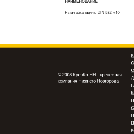
НАИМЕНОВАНИЕ
Рым-гайка оцинк. DIN 582 м10
К
О
О
© 2008 КрепКо-НН - крепежная
Д
компания Нижнего Новгорода
Г
К
Н
С
Н
П
К