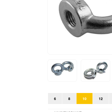
6
8
10
12