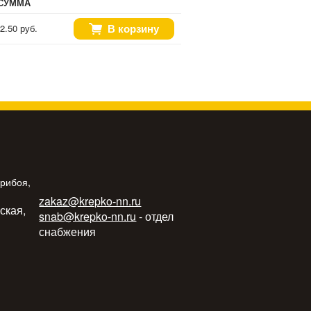
СУММА
В корзину
2.50 руб.
Прибоя,
zakaz@krepko-nn.ru
ьская,
snab@krepko-nn.ru
- отдел
снабжения