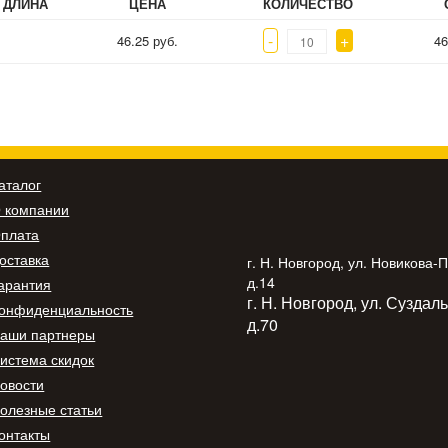
ДЛИНА
ЦЕНА
КОЛИЧЕСТВО
-
+
46.25 руб.
46
аталог
 компании
плата
оставка
г. Н. Новгород, ул. Новикова-
д.14
арантия
г. Н. Новгород, ул. Суздал
онфиденциальность
д.70
аши партнеры
истема скидок
овости
олезные статьи
онтакты