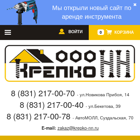
✖
Мы открыли новый сайт по
аренде инструмента
ВОЙТИ
КОРЗИНА
0
8 (831) 217-00-70
- ул.Новикова Прибоя, 14
8 (831) 217-00-40
- ул.Бекетова, 39
8 (831) 217-00-78
- АвтоМОЛЛ, Суздальская, 70
E-mail:
zakaz@krepko-nn.ru