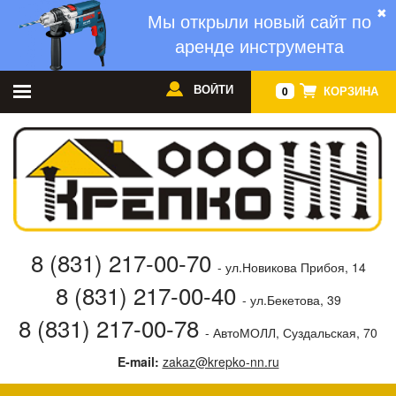
✖
Мы открыли новый сайт по
аренде инструмента
ВОЙТИ
КОРЗИНА
0
8 (831) 217-00-70
- ул.Новикова Прибоя, 14
8 (831) 217-00-40
- ул.Бекетова, 39
8 (831) 217-00-78
- АвтоМОЛЛ, Суздальская, 70
E-mail:
zakaz@krepko-nn.ru