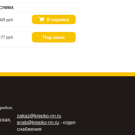
СУММА
В корзину
425 руб.
Под заказ
177 руб.
Прибоя,
zakaz@krepko-nn.ru
ьская,
snab@krepko-nn.ru
- отдел
снабжения