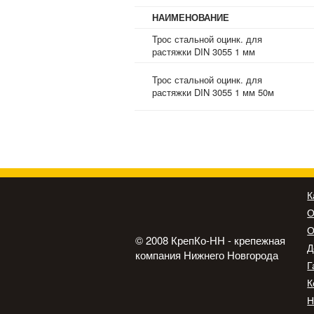
НАИМЕНОВАНИЕ
Трос стальной оцинк. для
растяжки DIN 3055 1 мм
Трос стальной оцинк. для
растяжки DIN 3055 1 мм 50м
К
О
О
© 2008 КрепКо-НН - крепежная
Д
компания Нижнего Новгорода
Г
К
Н