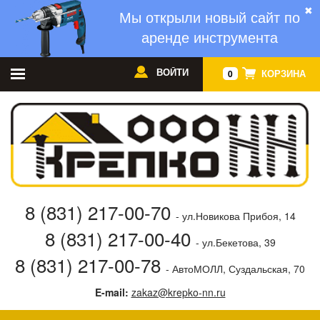
✖
Мы открыли новый сайт по
аренде инструмента
ВОЙТИ
КОРЗИНА
0
8 (831) 217-00-70
- ул.Новикова Прибоя, 14
8 (831) 217-00-40
- ул.Бекетова, 39
8 (831) 217-00-78
- АвтоМОЛЛ, Суздальская, 70
E-mail:
zakaz@krepko-nn.ru