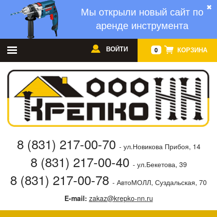
✖
Мы открыли новый сайт по
аренде инструмента
ВОЙТИ
КОРЗИНА
0
8 (831) 217-00-70
- ул.Новикова Прибоя, 14
8 (831) 217-00-40
- ул.Бекетова, 39
8 (831) 217-00-78
- АвтоМОЛЛ, Суздальская, 70
E-mail:
zakaz@krepko-nn.ru