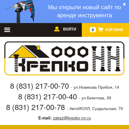
✖
Мы открыли новый сайт по
аренде инструмента
ВОЙТИ
КОРЗИНА
0
8 (831) 217-00-70
- ул.Новикова Прибоя, 14
8 (831) 217-00-40
- ул.Бекетова, 39
8 (831) 217-00-78
- АвтоМОЛЛ, Суздальская, 70
E-mail:
zakaz@krepko-nn.ru