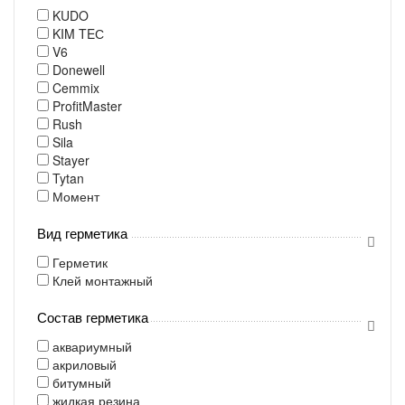
KUDO
KIM TEС
V6
Donewell
Cemmix
ProfitMaster
Rush
Sila
Stayer
Tytan
Момент
Вид герметика
Герметик
Клей монтажный
Состав герметика
аквариумный
акриловый
битумный
жидкая резина