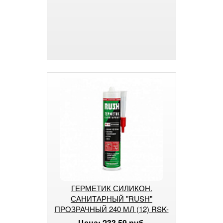
ГЕРМЕТИК СИЛИКОН.
САНИТАРНЫЙ "RUSH"
ПРОЗРАЧНЫЙ 240 МЛ (12) RSK-
120 #1#
Цена: 233.59 руб.