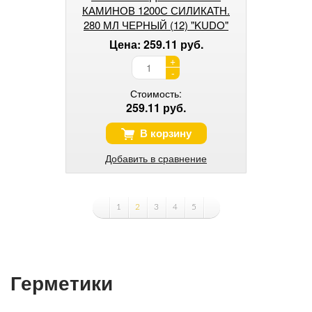
КАМИНОВ 1200С СИЛИКАТН.
280 МЛ ЧЕРНЫЙ (12) "KUDO"
KSK-702
Цена: 259.11 руб.
+
-
Стоимость:
259.11 руб.
В корзину
Добавить в сравнение
1
2
3
4
5
Герметики