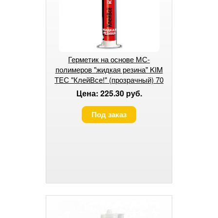
Герметик на основе МС-
полимеров "жидкая резина" KIM
TEС "КлейВсе!" (прозрачный) 70
мл.
Цена: 225.30 руб.
Под заказ