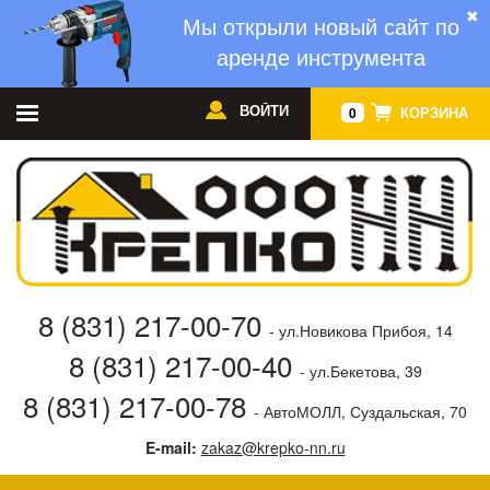
✖
Мы открыли новый сайт по
аренде инструмента
ВОЙТИ
КОРЗИНА
0
8 (831) 217-00-70
- ул.Новикова Прибоя, 14
8 (831) 217-00-40
- ул.Бекетова, 39
8 (831) 217-00-78
- АвтоМОЛЛ, Суздальская, 70
E-mail:
zakaz@krepko-nn.ru