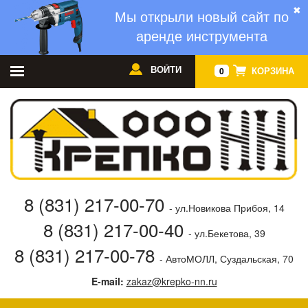
✖
Мы открыли новый сайт по
аренде инструмента
ВОЙТИ
КОРЗИНА
0
8 (831) 217-00-70
- ул.Новикова Прибоя, 14
8 (831) 217-00-40
- ул.Бекетова, 39
8 (831) 217-00-78
- АвтоМОЛЛ, Суздальская, 70
E-mail:
zakaz@krepko-nn.ru