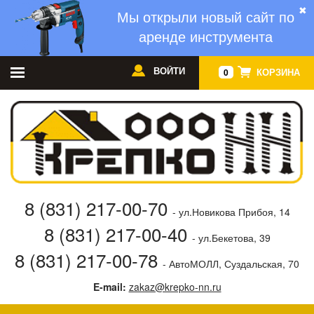
✖
Мы открыли новый сайт по
аренде инструмента
ВОЙТИ
КОРЗИНА
0
8 (831) 217-00-70
- ул.Новикова Прибоя, 14
8 (831) 217-00-40
- ул.Бекетова, 39
8 (831) 217-00-78
- АвтоМОЛЛ, Суздальская, 70
E-mail:
zakaz@krepko-nn.ru