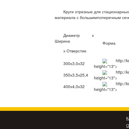
Круги отрезные для стационарных
материала с большимпоперечным сече
Диаметр х
Ширина
Форма
х Отверстие
http://
300х3,0х32
height="13">
http://
350х3,5х25,4
height="13">
http://
400х4,0х32
height="13">
К
О