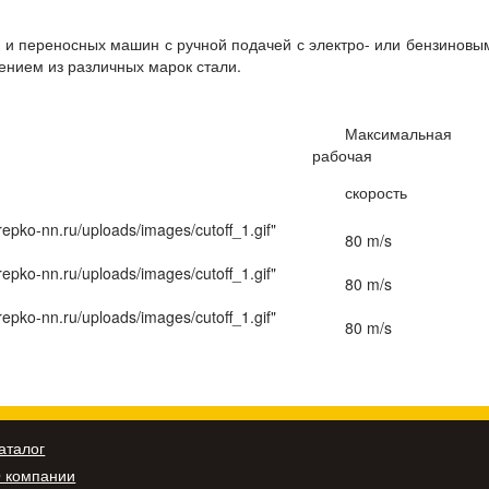
 и переносных машин с ручной подачей с электро- или бензиновы
нием из различных марок стали.
Максимальная
рабочая
скорость
krepko-nn.ru/uploads/images/cutoff_1.gif"
80 m/s
krepko-nn.ru/uploads/images/cutoff_1.gif"
80 m/s
krepko-nn.ru/uploads/images/cutoff_1.gif"
80 m/s
аталог
 компании