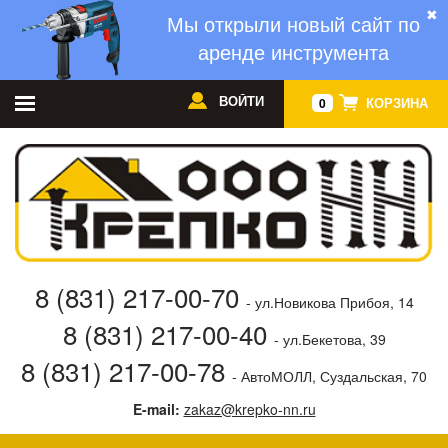
✖
Мы открыли новый сайт по
аренде инструмента
ВОЙТИ
КОРЗИНА
0
8 (831) 217-00-70
- ул.Новикова Прибоя, 14
8 (831) 217-00-40
- ул.Бекетова, 39
8 (831) 217-00-78
- АвтоМОЛЛ, Суздальская, 70
E-mail:
zakaz@krepko-nn.ru