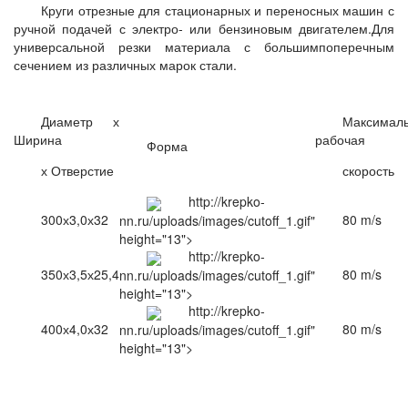
Круги отрезные для стационарных и переносных машин с
ручной подачей с электро- или бензиновым двигателем.Для
универсальной резки материала с большимпоперечным
сечением из различных марок стали.
Диаметр х
Максимал
Ширина
рабочая
Форма
х Отверстие
скорость
http://krepko-
300х3,0х32
80 m/s
nn.ru/uploads/images/cutoff_1.gif"
height="13">
http://krepko-
350х3,5х25,4
80 m/s
nn.ru/uploads/images/cutoff_1.gif"
height="13">
http://krepko-
400х4,0х32
80 m/s
nn.ru/uploads/images/cutoff_1.gif"
height="13">