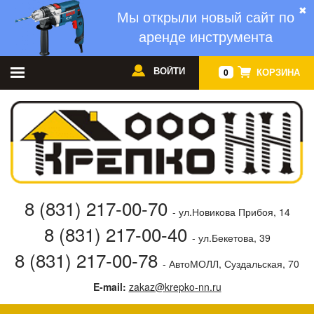
✖
Мы открыли новый сайт по
аренде инструмента
ВОЙТИ
КОРЗИНА
0
8 (831) 217-00-70
- ул.Новикова Прибоя, 14
8 (831) 217-00-40
- ул.Бекетова, 39
8 (831) 217-00-78
- АвтоМОЛЛ, Суздальская, 70
E-mail:
zakaz@krepko-nn.ru