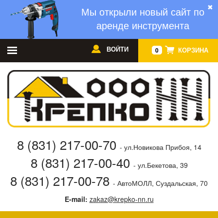
✖
Мы открыли новый сайт по
аренде инструмента
ВОЙТИ
КОРЗИНА
0
8 (831) 217-00-70
- ул.Новикова Прибоя, 14
8 (831) 217-00-40
- ул.Бекетова, 39
8 (831) 217-00-78
- АвтоМОЛЛ, Суздальская, 70
E-mail:
zakaz@krepko-nn.ru