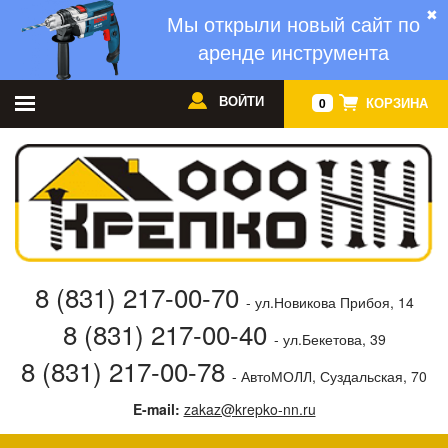
✖
Мы открыли новый сайт по
аренде инструмента
ВОЙТИ
КОРЗИНА
0
8 (831) 217-00-70
- ул.Новикова Прибоя, 14
8 (831) 217-00-40
- ул.Бекетова, 39
8 (831) 217-00-78
- АвтоМОЛЛ, Суздальская, 70
E-mail:
zakaz@krepko-nn.ru