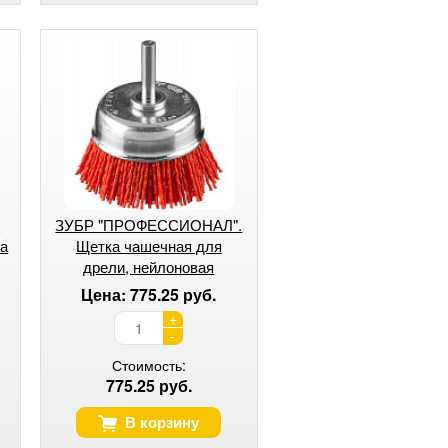
я
ЗУБР "ПРОФЕССИОНАЛ".
ка
Щетка чашечная для
дрели, нейлоновая
проволока с абразивным
Цена: 775.25 руб.
покрытием, 63мм
+
-
Стоимость:
775.25 руб.
В корзину