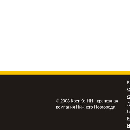
К
О
О
© 2008 КрепКо-НН - крепежная
Д
компания Нижнего Новгорода
Г
К
Н