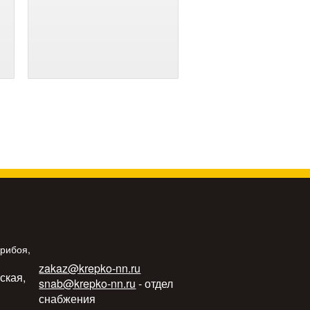
Прибоя,
zakaz@krepko-nn.ru
ьская,
snab@krepko-nn.ru
- отдел
снабжения