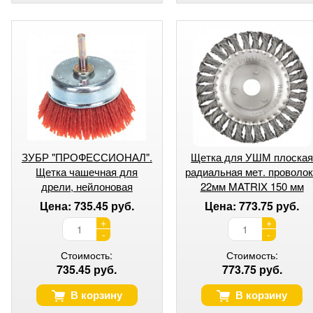
ЗУБР "ПРОФЕССИОНАЛ".
Щетка для УШМ плоска
Щетка чашечная для
радиальная мет. проволо
дрели, нейлоновая
22мм MATRIX 150 мм
проволока с абразивным
Цена: 735.45 руб.
Цена: 773.75 руб.
покрытием, 75мм
+
+
-
-
Стоимость:
Стоимость:
735.45 руб.
773.75 руб.
В корзину
В корзину