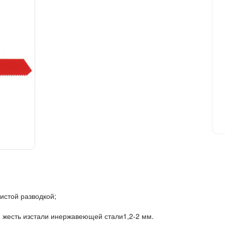
истой разводкой;
 жесть из
стали и
нержавеющей стали
1,2-2 мм.