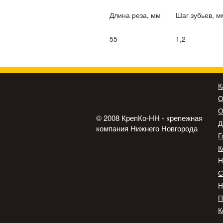
Длина реза, мм
Шаг зубьев, м
55
1,2
К
О
О
© 2008 КрепКо-НН - крепежная
Д
компания Нижнего Новгорода
Г
К
Н
С
Н
П
К