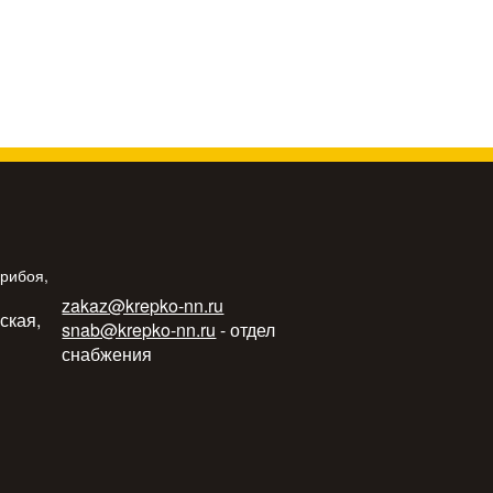
Прибоя,
zakaz@krepko-nn.ru
ьская,
snab@krepko-nn.ru
- отдел
снабжения