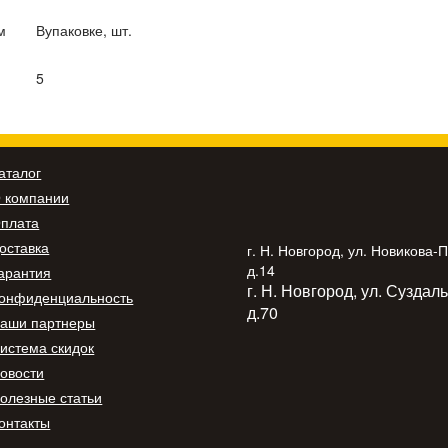
м
В
упаковке, шт.
5
аталог
 компании
плата
оставка
г. Н. Новгород, ул. Новикова-
д.14
арантия
г. Н. Новгород, ул. Суздал
онфиденциальность
д.70
аши партнеры
истема скидок
овости
олезные статьи
онтакты