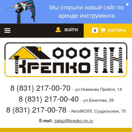
✖
Мы открыли новый сайт по
аренде инструмента
ВОЙТИ
КОРЗИНА
0
8 (831) 217-00-70
- ул.Новикова Прибоя, 14
8 (831) 217-00-40
- ул.Бекетова, 39
8 (831) 217-00-78
- АвтоМОЛЛ, Суздальская, 70
E-mail:
zakaz@krepko-nn.ru