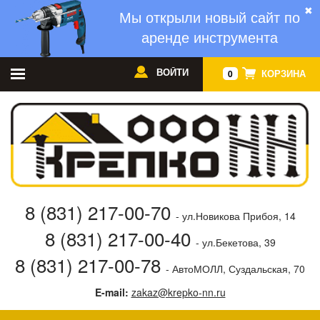
✖
Мы открыли новый сайт по
аренде инструмента
ВОЙТИ
КОРЗИНА
0
8 (831) 217-00-70
- ул.Новикова Прибоя, 14
8 (831) 217-00-40
- ул.Бекетова, 39
8 (831) 217-00-78
- АвтоМОЛЛ, Суздальская, 70
E-mail:
zakaz@krepko-nn.ru