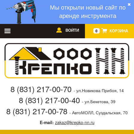
✖
Мы открыли новый сайт по
аренде инструмента
ВОЙТИ
КОРЗИНА
0
8 (831) 217-00-70
- ул.Новикова Прибоя, 14
8 (831) 217-00-40
- ул.Бекетова, 39
8 (831) 217-00-78
- АвтоМОЛЛ, Суздальская, 70
E-mail:
zakaz@krepko-nn.ru