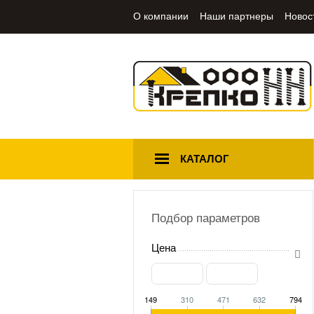
О компании
Наши партнеры
Новос
КАТАЛОГ
Подбор параметров
Цена
149
310
471
632
794