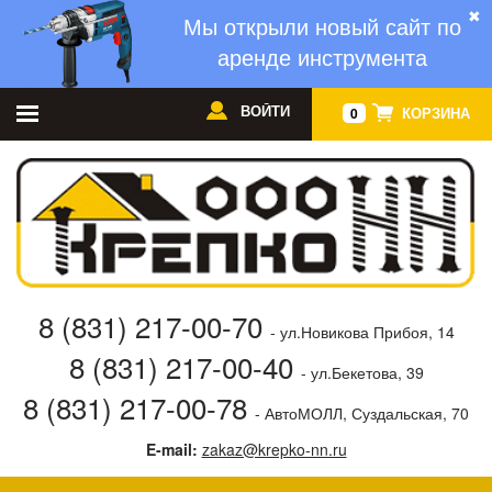
✖
Мы открыли новый сайт по
аренде инструмента
ВОЙТИ
КОРЗИНА
0
8 (831) 217-00-70
- ул.Новикова Прибоя, 14
8 (831) 217-00-40
- ул.Бекетова, 39
8 (831) 217-00-78
- АвтоМОЛЛ, Суздальская, 70
E-mail:
zakaz@krepko-nn.ru